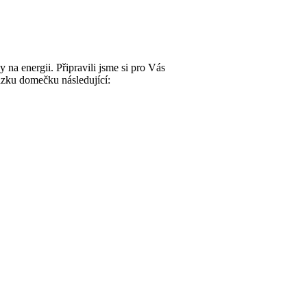
 Připravili jsme si pro Vás
rázku domečku následující: