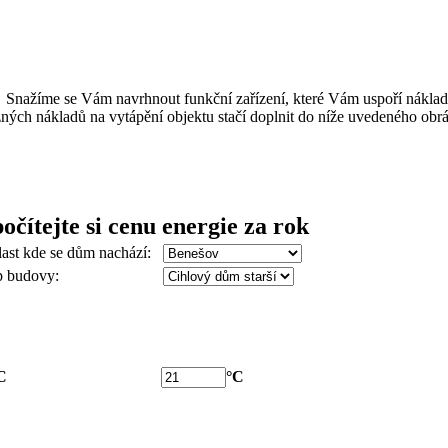
í zařízení, které Vám uspoří náklady na energii.
ližných nákladů na vytápění objektu stačí doplnit do níže uvedeného ob
očítejte si cenu energie za rok
ast kde se dům nachází:
 budovy:
C
°C