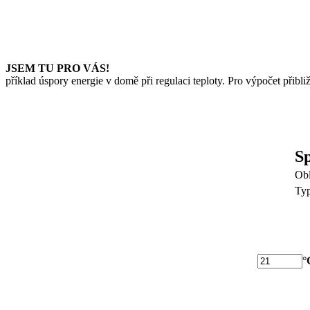
JSEM TU PRO VÁS!
Snažíme se Vám navrhnout funkčn
příklad úspory energie v domě při regulaci teploty. Pro výpočet přib
Sp
Obl
Typ
°