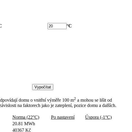
C
°C
2
odpovídají domu o vnitřní výměře 100 m
a mohou se lišit od
ávislosti na faktorech jako je zateplení, pozice domu a dalších.
Norma (22°C)
Po nastavení
Úspora (-1°C)
20.81 MWh
40367 Kč