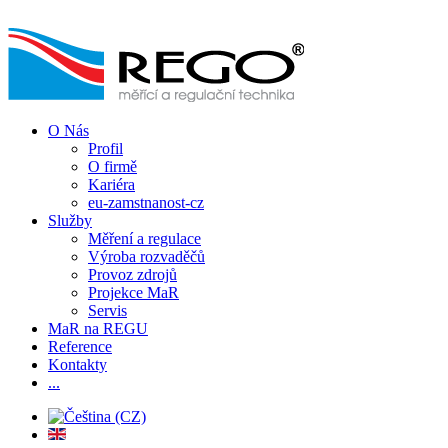
O Nás
Profil
O firmě
Kariéra
eu-zamstnanost-cz
Služby
Měření a regulace
Výroba rozvaděčů
Provoz zdrojů
Projekce MaR
Servis
MaR na REGU
Reference
Kontakty
...