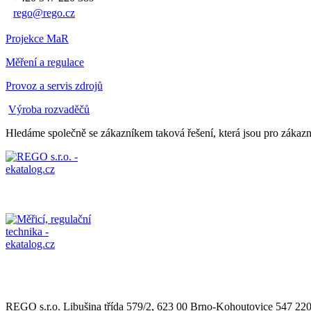
rego@rego.cz
Projekce MaR
Měření a regulace
Provoz a servis zdrojů
Výroba rozvaděčů
Hledáme společně se zákazníkem taková řešení, která jsou pro zákazníka
REGO s.r.o. Libušina třída 579/2, 623 00 Brno-Kohoutovice 547 22